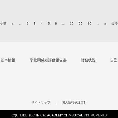
 先頭
«
...
2
3
4
5
6
...
10
20
30
...
»
最後
校基本情報
学校関係者評価報告書
財務状況
自己
サイトマップ
個人情報保護方針
(C)CHUBU TECHNICAL
ACADEMY OF MUSICAL INSTRUMENTS