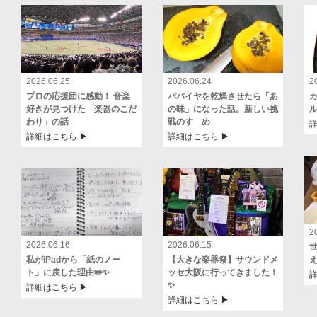
2026.06.25
2026.06.24
2
プロの応援団に感動！ 音楽
パパイヤを乾燥させたら「あ
好きが見つけた「楽器のこだ
の味」になった話。新しい挑
わり」の話
戦のすゝめ
詳
詳細はこちら ▶︎
詳細はこちら ▶︎
2
2026.06.16
2026.06.15
私がiPadから「紙のノー
【大きな楽器祭】サウンドメ
ト」に戻した理由✏️✨
ッセ大阪に行ってきました！
詳
✨
詳細はこちら ▶︎
詳細はこちら ▶︎