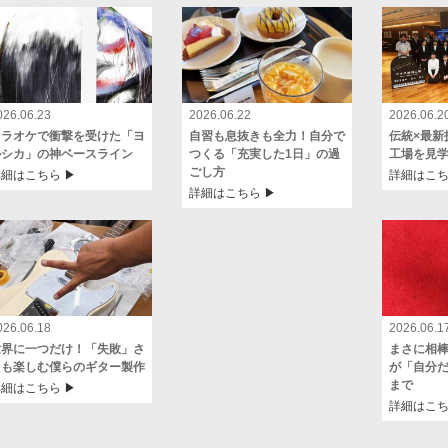
026.06.23
2026.06.22
2026.06.2
カラオケで衝撃を受けた「ヨ
自習も息抜きも全力！自分で
伝統×最新
ルシカ」の神ベースライン
つくる「充実した1日」の過
工場を見
ごし方
細はこちら ▶︎
詳細はこちら
詳細はこちら ▶︎
026.06.18
2026.06.1
世界に一つだけ！「失敗」さ
まさに相
えも楽しむ僕らのギター製作
が「自分
まで
細はこちら ▶︎
詳細はこちら