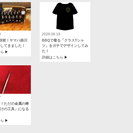
0
2026.06.19
技術！ヤマハ掛川
BBQで着る「クラスTシャ
学してきました！
ツ」をガチでデザインしてみ
た！
 ▶︎
詳細はこちら ▶︎
7
棒！ただの金属の棒
だけの工具」になる
 ▶︎